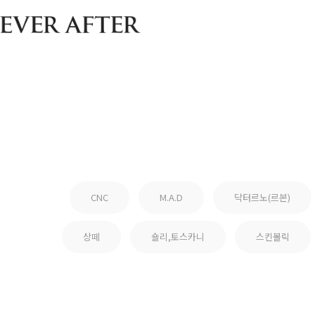
CNC
M.A.D
닥터르노(르본)
상떼
숄리,토스카니
스킨볼릭