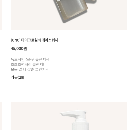
[CNC] 마이크로실버 페이스워시
45,000원
독보적인 0순위 클렌저~!
초초초럭셔리 클렌저!
모든 걸 다 갖춘 클렌저~!
리뷰(28)