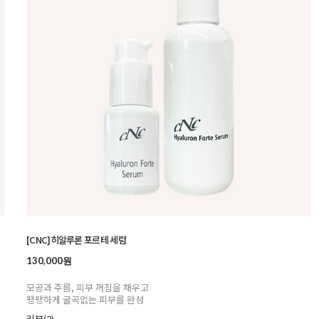
[CNC]히알루론 포르테 세럼
130,000원
모공과 주름, 피부 꺼짐을 채우고
팽팽하게 굴곡없는 피부를 완성
리뷰(2)