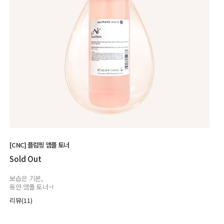
[CNC] 플럼핑 앰플 토너
Sold Out
보습은 기본,
동안 앰플 토너~!
리뷰(11)