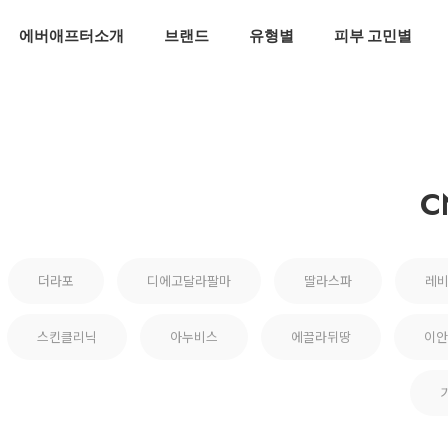
에버애프터소개
브랜드
유형별
피부 고민별
C
더라포
디에고달라팔마
딸라스파
레
스킨클리닉
아누비스
에끌라뒤땅
이안