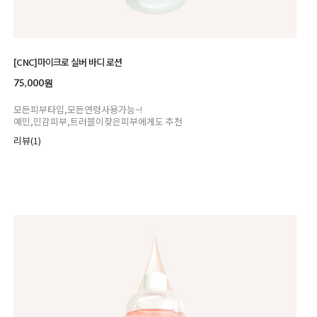
[CNC]마이크로 실버 바디 로션
75,000원
모든피부타입,모든연령사용가능~!
예민,민감피부,트러블이잦은피부에게도 추천
리뷰(1)