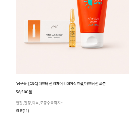
'공구중' [CNC] 애프터 선 리페어 리에이징 앰플/애프터 선 로션
58,500원
열감,진정,회복,모공수축까지~
리뷰(11)