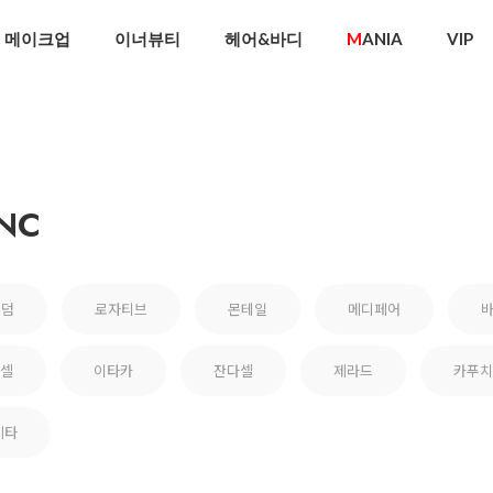
메이크업
이너뷰티
헤어&바디
M
ANIA
VIP
NC
비덤
로자티브
몬테일
메디페어
셀
이타카
잔다셀
제라드
카푸치
기타