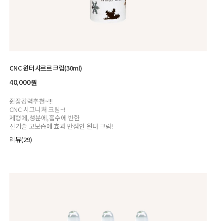
CNC 윈터 샤르르 크림(30ml)
40,000원
쥔장강력추천~!!!
CNC 시그니처 크림~!
제형에,성분에,흡수에 반한
신기술 고보습에 효과 만점인 윈터 크림!
리뷰(29)