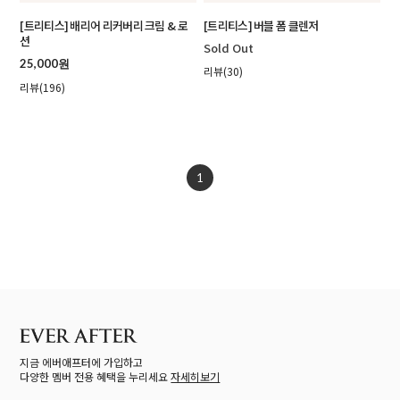
[트리티스] 배리어 리커버리 크림 & 로
[트리티스] 버블 폼 클렌저
션
Sold Out
25,000원
리뷰(30)
리뷰(196)
1
지금 에버애프터에 가입하고
다양한 멤버 전용 혜택을 누리세요
자세히보기