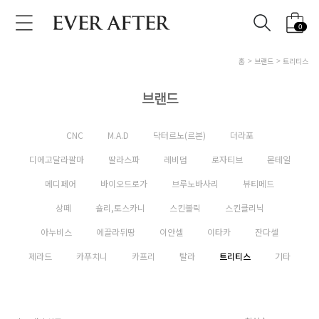
0
홈
브랜드
트리티스
브랜드
CNC
M.A.D
닥터르노(르본)
더라포
디에고달라팔마
딸라스파
레비덤
로자티브
몬테일
메디페어
바이오드로가
브루노바사리
뷰티메드
상떼
숄리,토스카니
스킨볼릭
스킨클리닉
아누비스
에끌라뒤땅
이안셀
이타카
잔다셀
제라드
카푸치니
카프리
탈라
트리티스
기타