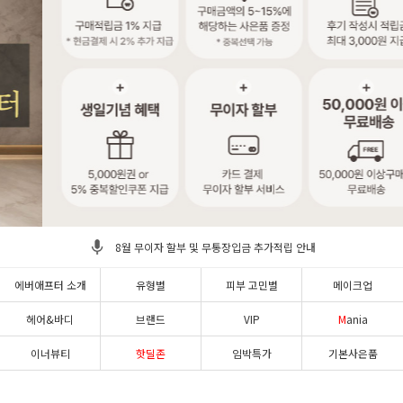
8월 무이자 할부 및 무통장입금 추가적립 안내
에버애프터 소개
유형별
피부 고민별
메이크업
사은품 선택하는 방법
헤어&바디
브랜드
VIP
M
ania
멤버십 혜택 안내
이너뷰티
핫딜존
임박특가
기본사은품