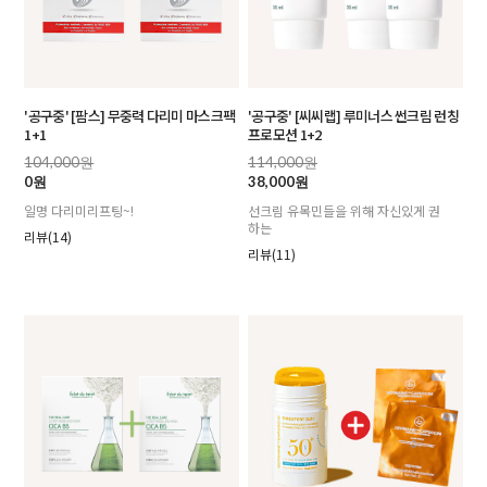
'공구중' [팜스] 무중력 다리미 마스크팩
'공구중' [씨씨랩] 루미너스 썬크림 런칭
1+1
프로모션 1+2
104,000원
114,000원
0원
38,000원
일명 다리미리프팅~!
선크림 유목민들을 위해 자신있게 권
하는
리뷰(14)
리뷰(11)