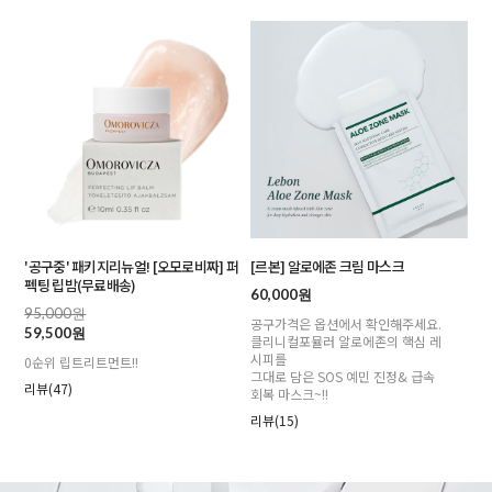
'공구중' 패키지리뉴얼! [오모로비짜] 퍼
[르본] 알로에존 크림 마스크
펙팅 립밤(무료배송)
60,000원
95,000원
공구가격은 옵션에서 확인해주세요.
59,500원
클리니컬포뮬러 알로에존의 핵심 레
시피를
0순위 립트리트먼트!!
그대로 담은 SOS 예민 진정& 급속
리뷰(47)
회복 마스크~!!
리뷰(15)