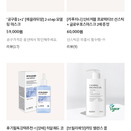
'공구중1+1' [에끌라뒤땅] 2-step 모델
[카푸치니] 인비저블 프로텍티브 선스틱
링 마스크
+ 글로우포스마스크 2매 증정
59,000원
60,000원
공구가격은 옵션에서 확인해주세요.
선스틱은 외출시 필수템~!!!
리뷰(17)
리뷰(9)
후기필독강력추천~! [상떼] 히알쿼드 코
[브릴리에잇]카밍 밸런스 겔