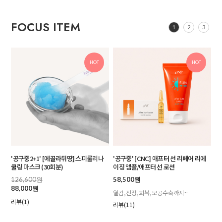
FOCUS ITEM
1
2
3
HOT
HOT
'공구중2+1' [에끌라뒤땅] 스피룰리나
'공구중' [CNC] 애프터 선 리페어 리에
쿨링 마스크 (30회분)
이징 앰플/애프터 선 로션
126,600원
58,500원
88,000원
열감,진정,회복,모공수축까지~
리뷰(1)
리뷰(11)