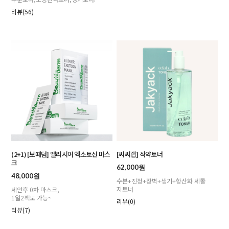
리뷰(56)
(2+1) [보떼덤] 엘리시어 엑소토신 마스
[씨씨랩] 작약토너
크
62,000원
48,000원
수분+진정+장벽+생기+항산화 세콜
지토너
세안후 0차 마스크,
1일2팩도 가능~
리뷰(0)
리뷰(7)