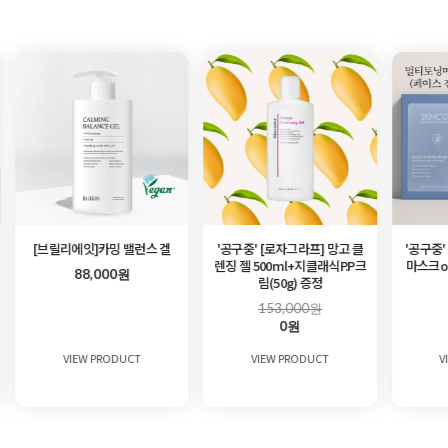
[브릴리에잇]카밍 밸런스 겔
'공구중' [로자그라프] 망고 클
'공구중'
렌징 젤 500ml+지클래식P.P크
마스크o
88,000원
림(50g) 증정
153,000원
0원
VIEW PRODUCT
VIEW PRODUCT
V