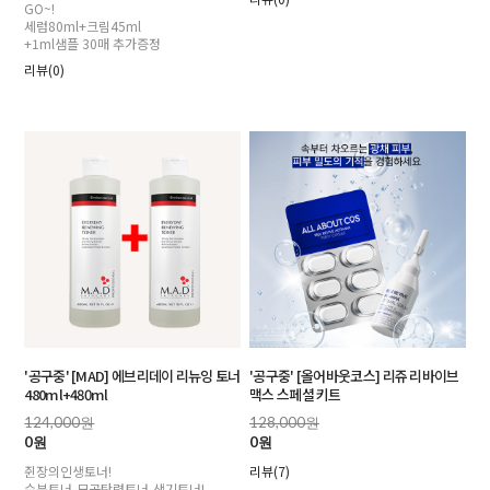
GO~!
세럼80ml+크림45ml
+1ml샘플 30매 추가증정
리뷰(0)
'공구중' [MAD] 에브리데이 리뉴잉 토너
'공구중' [올어바웃코스] 리쥬 리바이브
480ml+480ml
맥스 스페셜 키트
124,000원
128,000원
0원
0원
쥔장의인생토너!
리뷰(7)
수분토너,모공탄력토너,생기토너!