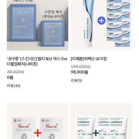
'공구중' [스킨시딘] 멀티 토닝 마스크or
[리페론]퍼펙신 GF크림
더블업패치(나비존)
196,000원
38,000원
98,000원
0원
리뷰(9)
리뷰(49)