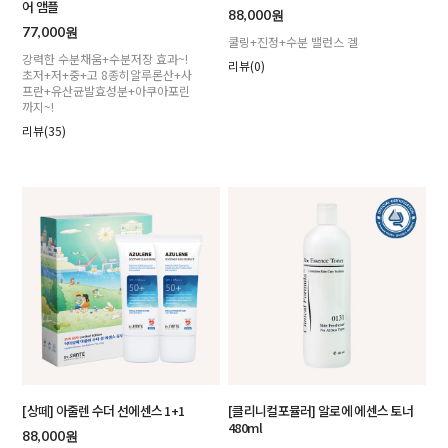
어 앰플
88,000원
77,000원
쿨링+진정+수분 밸런스 겔
강력한 수분채움+수분저장 효과~!
리뷰(0)
초저+저+중+고 8종히알루론산+사
프란+유산균발효성분+아쿠아포린
까지~!
리뷰(35)
[상떼] 아줄렌 수더 선에센스 1+1
[클리니컬포뮬러] 알로에 에센스 토너
480ml
88,000원