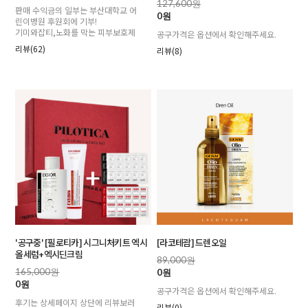
127,600원
판매 수익금의 일부는 부산대학교 어
0원
린이병원 후원회에 기부!
기미와잡티,노화를 막는 피부보호제
공구가격은 옵션에서 확인해주세요.
리뷰(62)
리뷰(8)
'공구중' [필로티카] 시그니처키트 엑시
[라코테괌] 드렌오일
올세럼+엑시딘크림
89,000원
165,000원
0원
0원
공구가격은 옵션에서 확인해주세요.
후기는 상세페이지 상단에 리뷰보러
리뷰(0)