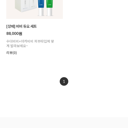
[상떼] 비비 듀오 세트
88,000원
수더비비+아카비비 피부타입에 맞
게 발라보세요~
리뷰(0)
1