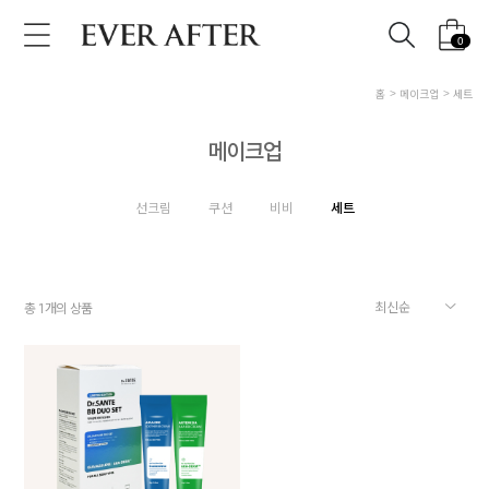
0
홈
메이크업
세트
메이크업
선크림
쿠션
비비
세트
총
개의 상품
1