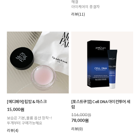
해결
아이케어의 종결자
리뷰(11)
[메디페어] 립밤 & 마스크
[포스트쿠엄] Cell DNA 아이컨투어 세
럼
15,000원
116,000원
보습은 기본,볼륨 옵션 장착~!
78,000원
두개부터 구매가능해요
리뷰(0)
리뷰(4)