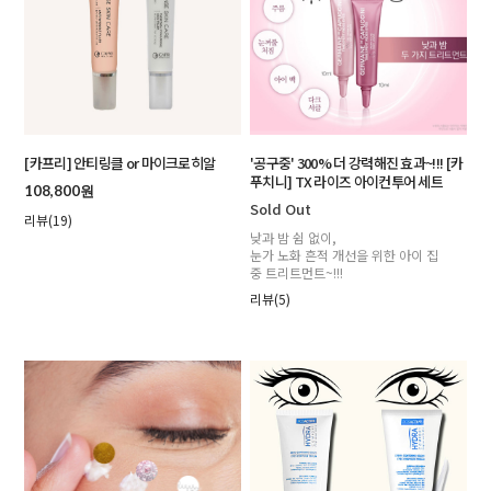
[카프리] 안티링클 or 마이크로히알
'공구중' 300% 더 강력해진 효과~!!! [카
푸치니] TX 라이즈 아이컨투어 세트
108,800원
Sold Out
리뷰(19)
낮과 밤 쉼 없이,
눈가 노화 흔적 개선을 위한 아이 집
중 트리트먼트~!!!
리뷰(5)