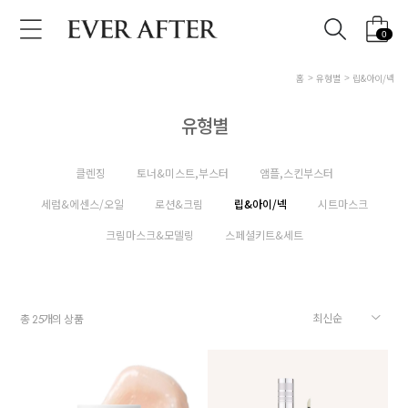
0
홈
유형별
립&아이/넥
유형별
클렌징
토너&미스트,부스터
앰플,스킨부스터
세럼&에센스/오일
로션&크림
립&아이/넥
시트마스크
크림마스크&모델링
스페셜키트&세트
총
개의 상품
25