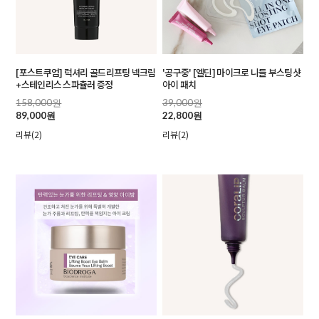
[포스트쿠엄] 럭셔리 골드리프팅 넥크림
'공구중' [엘딘] 마이크로 니들 부스팅샷
+스테인리스 스파츌러 증정
아이 패치
158,000원
39,000원
89,000원
22,800원
리뷰(2)
리뷰(2)