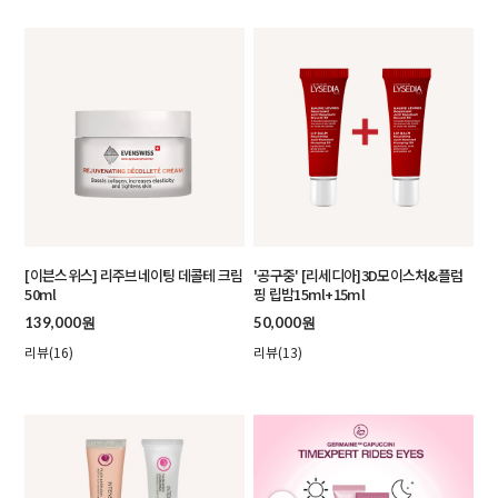
[이븐스위스] 리주브네이팅 데콜테 크림
'공구중' [리세디아]3D모이스처&플럼
50ml
핑 립밤15ml+15ml
139,000원
50,000원
리뷰(16)
리뷰(13)