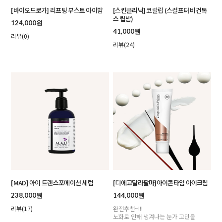
[바이오드로가] 리프팅 부스트 아이밤
[스킨클리닉] 코랄립 (스컬프터 비건톡
스 립밤)
124,000원
41,000원
리뷰(0)
리뷰(24)
[MAD] 아이 트랜스포메이션 세럼
[디에고달라팔마]아이콘타임 아이크림
238,000원
144,000원
리뷰(17)
완전추천~!!!
노화로 인해 생겨나는 눈가 고민을