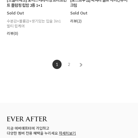
트 플럼핑 립밤 2종 1+1
크림
Sold Out
Sold Out
수분감+볼륨감+생기있는 입술 3in1
리뷰(2)
멀티 립케어
리뷰(0)
1
2
지금 에버애프터에 가입하고
다양한 멤버 전용 혜택을 누리세요
자세히보기