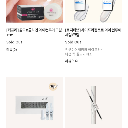
[카프리] 골드&콜라겐 아이컨투어 크림
[로자티브] 하이드라컴포트 아이 컨투어
15ml
세럼/크림
Sold Out
Sold Out
리뷰(0)
인생아이세럼와 아이크림~!
이건 쭉 끌고가야죠
리뷰(54)