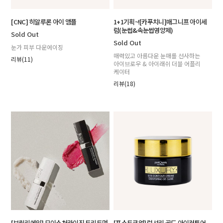
[CNC] 히알루론 아이 앰플
1+1기획~![카푸치니]매그니프 아이세
럼(눈썹&속눈썹영양제)
Sold Out
Sold Out
눈가 피부 다운에이징
매력있고 아름다운 눈매를 선사하는
리뷰(11)
아이브로우 & 아이래쉬 더블 어플리
케이터
리뷰(18)
[브릴리에잇] 모이스처라이징 트리트먼
[포스트쿠엄] 럭셔리 골드 아이컨투어