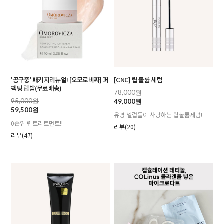
'공구중' 패키지리뉴얼! [오모로비짜] 퍼
[CNC] 립 볼륨 세럼
펙팅 립밤(무료배송)
78,000원
95,000원
49,000원
59,500원
유명 셀럽들이 사랑하는 립볼륨세럼!
0순위 립트리트먼트!!
리뷰(20)
리뷰(47)