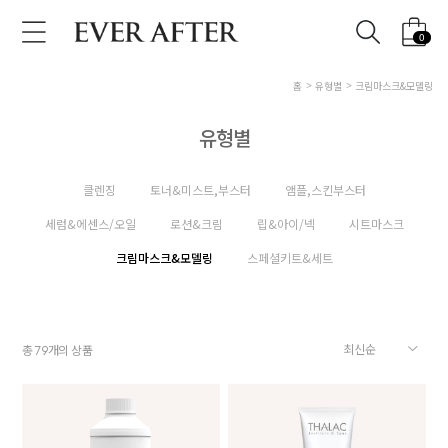
0
홈
유형별
크림마스크&모델링
유형별
클렌징
토너&미스트,부스터
앰플,스킨부스터
세럼&에센스/오일
로션&크림
립&아이/넥
시트마스크
크림마스크&모델링
스페셜키트&세트
총
개의 상품
79