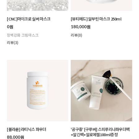
[CNC]마이크로 실버 마스크
[뷰티메드] 알부틴 마스크 250ml
0원
180,000원
장벽강화 크림마스크
리뷰(0)
리뷰(3)
[볼라욘] 라티닉스 파우더
'공구중' [구루버] 스피루리나파우더팩
+알긴팩+알로에젤100ml증정
88,000원