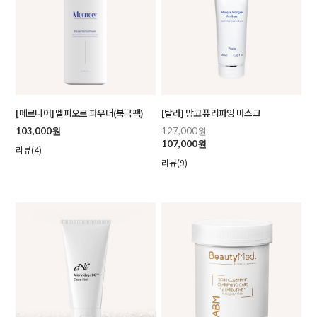
[메르니어] 멜피오르 파우더(북극팩)
[탈라] 망고 퓨리파잉 마스크
103,000원
127,000원
107,000원
리뷰(4)
리뷰(9)