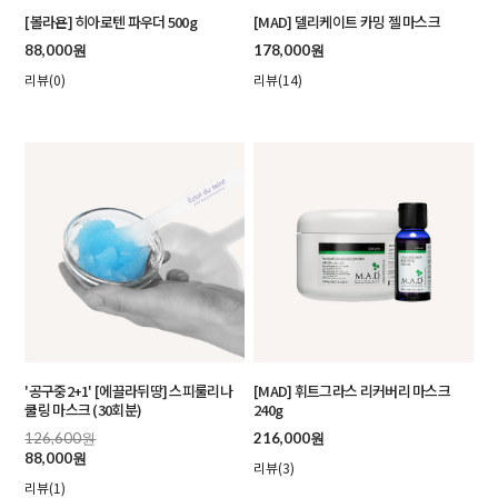
[볼라욘] 히아로텐 파우더 500g
[MAD] 델리케이트 카밍 젤 마스크
88,000원
178,000원
리뷰(0)
리뷰(14)
'공구중2+1' [에끌라뒤땅] 스피룰리나
[MAD] 휘트그라스 리커버리 마스크
쿨링 마스크 (30회분)
240g
126,600원
216,000원
88,000원
리뷰(3)
리뷰(1)