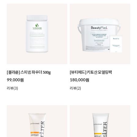
[볼라욘] 스피넴 파우더 500g
[뷰티메드] 키토산 모델링팩
99,000원
180,000원
리뷰(3)
리뷰(2)