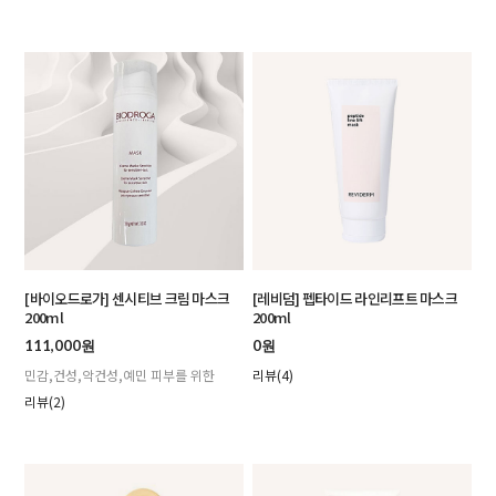
[바이오드로가] 센시티브 크림 마스크
[레비덤] 펩타이드 라인리프트 마스크
200ml
200ml
111,000원
0원
민감,건성,악건성,예민 피부를 위한
리뷰(4)
리뷰(2)