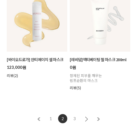
[바이오드로가] 안티에이지 셀 마스크
[레비덤]액티베이팅 젤 마스크 200ml
123,000원
0원
리뷰(2)
정체된 피부를 깨우는
림프순환의 마스크
리뷰(5)
1
2
3